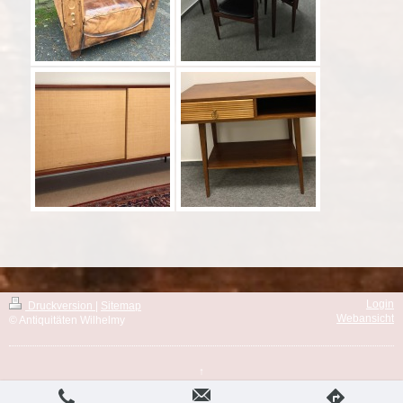
Login
Druckversion
|
Sitemap
Webansicht
© Antiquitäten Wilhelmy
↑